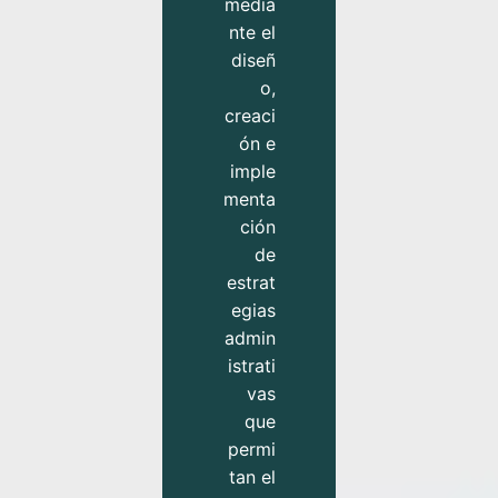
media
nte el
diseñ
o,
creaci
ón e
imple
menta
ción
de
estrat
egias
admin
istrati
vas
que
permi
tan el