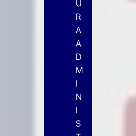
U
R
A
A
D
M
I
N
I
S