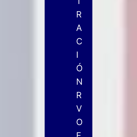
T
R
A
C
I
Ó
N
R
V
O
E