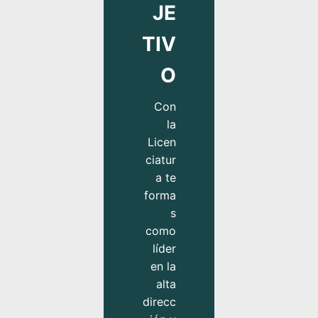
JE
TIV
O
Con
la
Licen
ciatur
a te
forma
s
como
líder
en la
alta
direcc