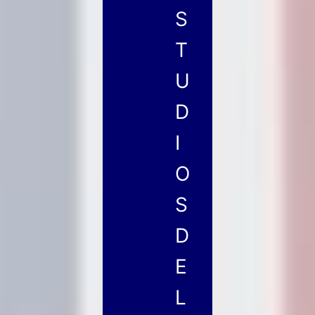
S
T
U
D
I
O
S
D
E
L