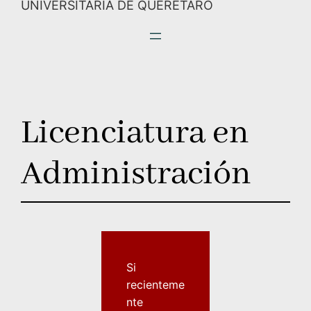
UNIVERSITARIA DE QUERÉTARO
Licenciatura en
Administración
Si
recienteme
nte