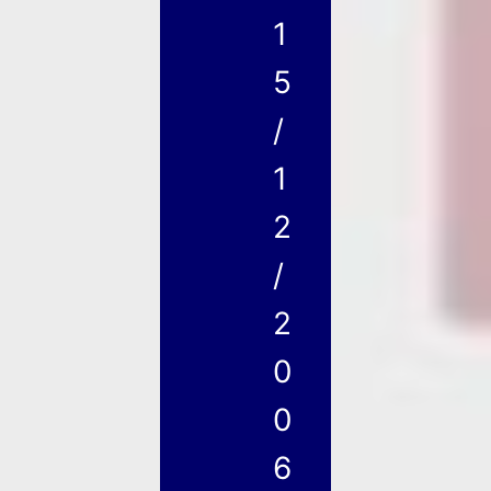
1
5
/
1
2
/
2
0
0
6