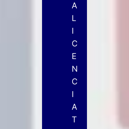
A
L
I
C
E
N
C
I
A
T