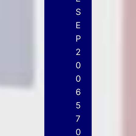
S
E
P
2
0
0
6
5
7
0