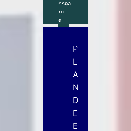
esca
rg
a
P
L
A
N
D
E
E