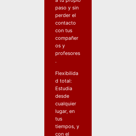
paso y sin
perder el
contacto
con tus
compañer
os y
profesores
.
Flexibilida
d total:
Estudia
desde
cualquier
lugar, en
tus
tiempos, y
con el