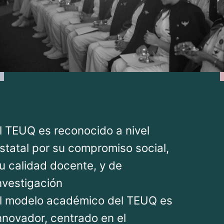
l TEUQ es reconocido a nivel
statal por su compromiso social,
u calidad docente, y de
nvestigación
l modelo académico del TEUQ es
nnovador, centrado en el