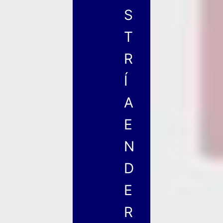
S
T
R
Í
A
E
N
D
E
R