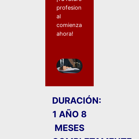
profesion
al
comienza
ahora!
DURACIÓN:
1 AÑO 8
MESES