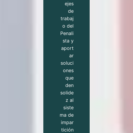
ejes
de
trabaj
o del
Penali
sta y
aport
ar
soluci
ones
que
den
solide
z al
siste
ma de
impar
tición