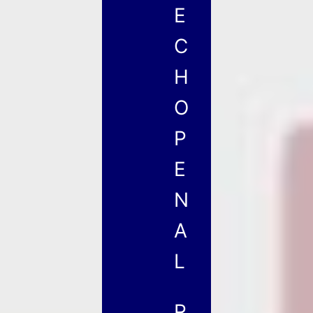
E
C
H
O
P
E
N
A
L
R