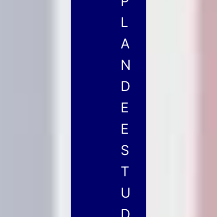
P
L
A
N
D
E
E
S
T
U
D