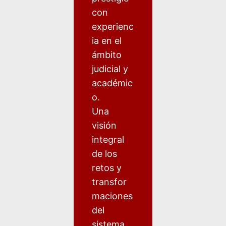
con
experienc
ia en el
ámbito
judicial y
académic
o.
Una
visión
integral
de los
retos y
transfor
maciones
del
sistema