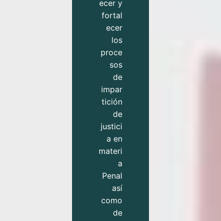
ecer y
fortal
ecer
los
proce
sos
de
impar
tición
de
justici
a en
materi
a
Penal
así
como
de