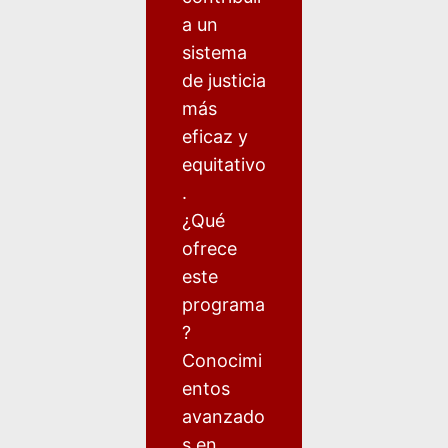
a un
sistema
de justicia
más
eficaz y
equitativo
.
¿Qué
ofrece
este
programa
?
Conocimi
entos
avanzado
s en