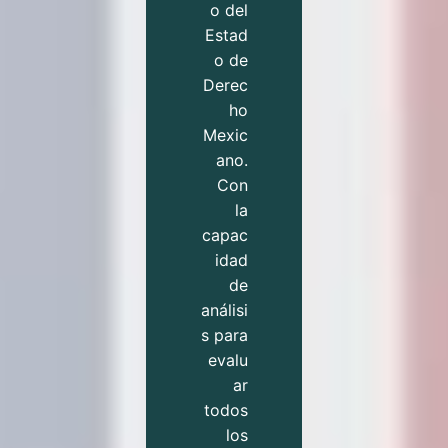
o del
Estad
o de
Derec
ho
Mexic
ano.
Con
la
capac
idad
de
análisi
s para
evalu
ar
todos
los