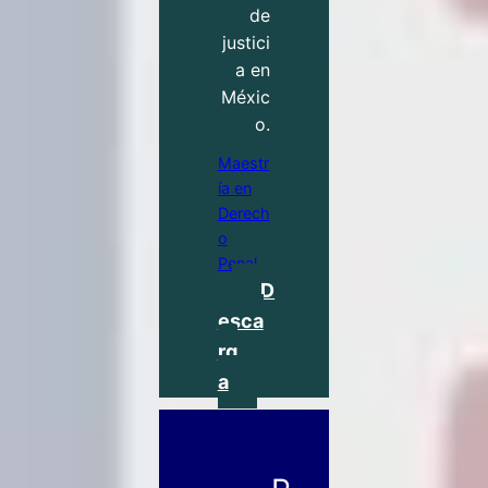
de
justici
a en
Méxic
o.
Maestr
ía en
Derech
o
Penal
D
esca
rg
a