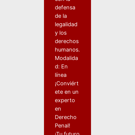
defensa
de la
legalidad
y los
derechos
humanos.
Modalida
d: En
línea
¡Conviért
ete en un
experto
en
Derecho
Penal!
¡Tu futuro