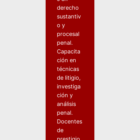
derecho
sustantiv
o y
procesal
penal.
Capacita
ción en
técnicas
de litigio,
investiga
ción y
análisis
penal.
Docentes
de
prestigio