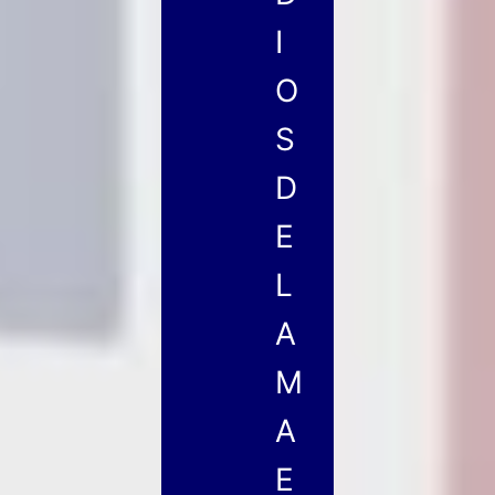
I
O
S
D
E
L
A
M
A
E