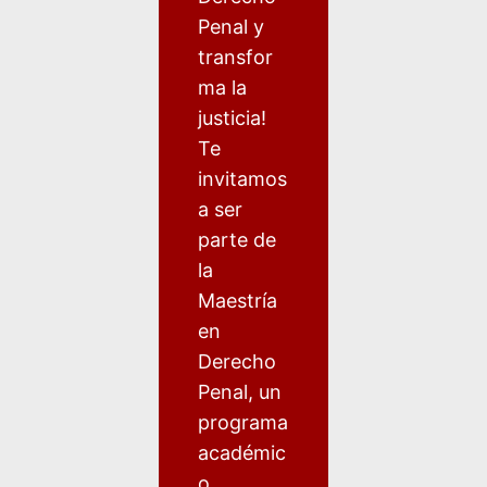
Penal y
transfor
ma la
justicia!
Te
invitamos
a ser
parte de
la
Maestría
en
Derecho
Penal, un
programa
académic
o