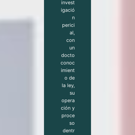
invest
igació
n
perici
al,
con
un
docto
conoc
imient
o de
la ley,
su
opera
ción y
proce
so
dentr