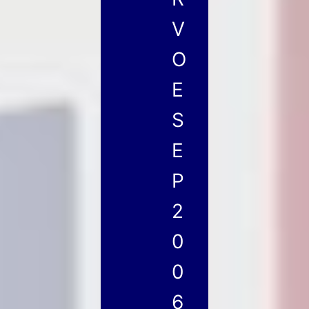
V
O
E
S
E
P
2
0
0
6